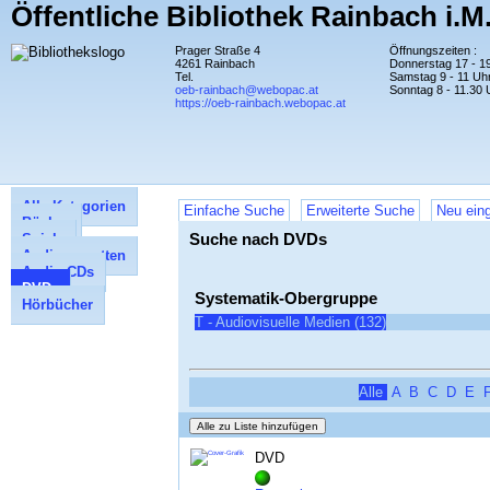
Öffentliche Bibliothek Rainbach i.M
Prager Straße 4
Öffnungszeiten :
4261 Rainbach
Donnerstag 17 - 1
Tel.
Samstag 9 - 11 Uh
oeb-rainbach@webopac.at
Sonntag 8 - 11.30 
https://oeb-rainbach.webopac.at
Alle Kategorien
Einfache Suche
Erweiterte Suche
Neu eing
Bücher
Suche nach DVDs
Spiele
Audiocassetten
Audio CDs
DVDs
Systematik-Obergruppe
Hörbücher
T - Audiovisuelle Medien (132)
Alle
A
B
C
D
E
DVD