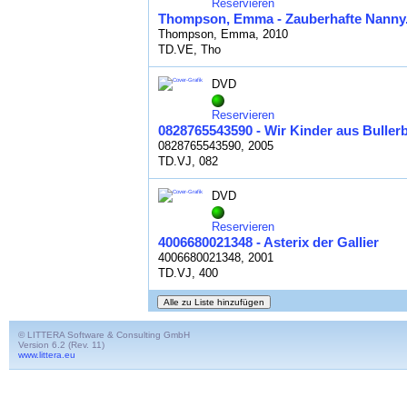
Reservieren
Thompson, Emma - Zauberhafte Nanny. E
Thompson, Emma, 2010
TD.VE, Tho
DVD
Reservieren
0828765543590 - Wir Kinder aus Buller
0828765543590, 2005
TD.VJ, 082
DVD
Reservieren
4006680021348 - Asterix der Gallier
4006680021348, 2001
TD.VJ, 400
© LITTERA Software & Consulting GmbH
Version 6.2 (Rev. 11)
www.littera.eu