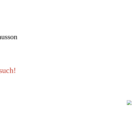
nusson
such!