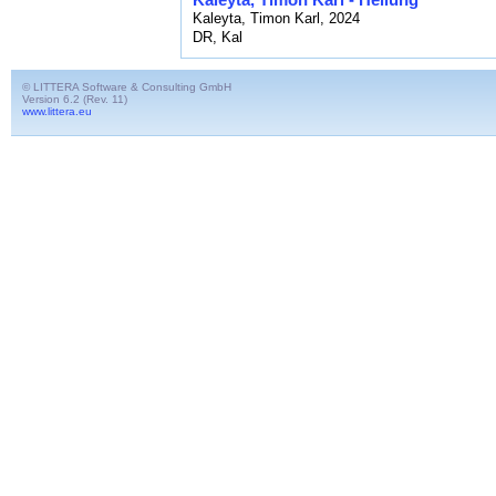
Kaleyta, Timon Karl, 2024
DR, Kal
© LITTERA Software & Consulting GmbH
Version 6.2 (Rev. 11)
www.littera.eu