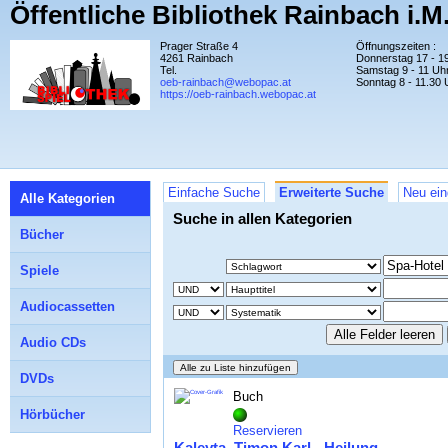
Öffentliche Bibliothek Rainbach i.M
Prager Straße 4
Öffnungszeiten :
4261 Rainbach
Donnerstag 17 - 1
Tel.
Samstag 9 - 11 Uh
oeb-rainbach@webopac.at
Sonntag 8 - 11.30 
https://oeb-rainbach.webopac.at
Einfache Suche
Erweiterte Suche
Neu ein
Alle Kategorien
Suche in allen Kategorien
Bücher
Spiele
Audiocassetten
Audio CDs
DVDs
Buch
Hörbücher
Reservieren
Kaleyta, Timon Karl - Heilung