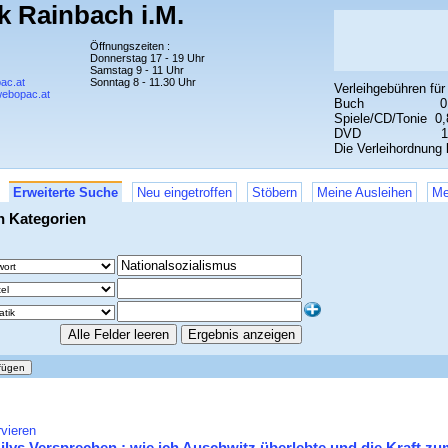
ek Rainbach i.M.
Öffnungszeiten :
Donnerstag 17 - 19 Uhr
Samstag 9 - 11 Uhr
ac.at
Sonntag 8 - 11.30 Uhr
Verleihgebühren für
webopac.at
Buch 0,40
Spiele/CD/Tonie 0
DVD 1,00
Die Verleihordnung l
Erweiterte Suche
Neu eingetroffen
Stöbern
Meine Ausleihen
Me
en Kategorien
vieren
 Lilys Versprechen : wie ich Auschwitz überlebte und die Kraft z