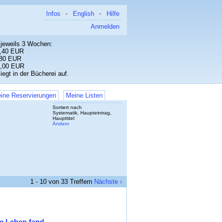
Infos
•
English
•
Hilfe
Anmelden
 jeweils 3 Wochen:
 EUR
,80 EUR
 EUR
iegt in der Bücherei auf.
ine Reservierungen
Meine Listen
Sortiert nach
Systematik, Haupteintrag,
Haupttitel
Ändern
1 - 10 von 33 Treffern
Nächste ›
um Leben fand