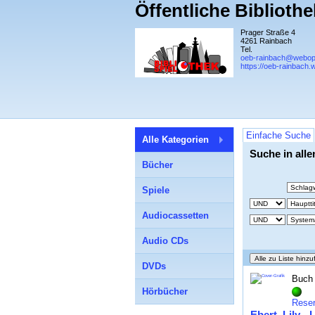
Öffentliche Biblioth
Prager Straße 4
4261 Rainbach
Tel.
oeb-rainbach@webop
https://oeb-rainbach.
Einfache Suche
Alle Kategorien
Suche in all
Bücher
Spiele
Audiocassetten
Audio CDs
DVDs
Buch
Hörbücher
Reser
Ebert, Lily -