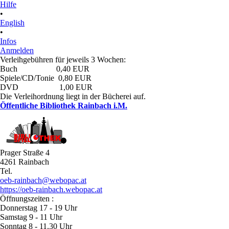
Hilfe
•
English
•
Infos
Anmelden
Verleihgebühren für jeweils 3 Wochen:
Buch 0,40 EUR
Spiele/CD/Tonie 0,80 EUR
DVD 1,00 EUR
Die Verleihordnung liegt in der Bücherei auf.
Öffentliche Bibliothek Rainbach i.M.
Prager Straße 4
4261 Rainbach
Tel.
oeb-rainbach@webopac.at
https://oeb-rainbach.webopac.at
Öffnungszeiten :
Donnerstag 17 - 19 Uhr
Samstag 9 - 11 Uhr
Sonntag 8 - 11.30 Uhr