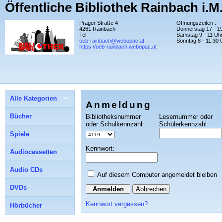
Öffentliche Bibliothek Rainbach i.M
Prager Straße 4
Öffnungszeiten :
4261 Rainbach
Donnerstag 17 - 1
Tel.
Samstag 9 - 11 Uh
oeb-rainbach@webopac.at
Sonntag 8 - 11.30 
https://oeb-rainbach.webopac.at
Alle Kategorien
Anmeldung
Bücher
Bibliotheksnummer
Lesernummer oder
oder Schulkennzahl:
Schülerkennzahl:
Spiele
Kennwort:
Audiocassetten
Audio CDs
Auf diesem Computer angemeldet bleiben
DVDs
Abbrechen
Kennwort vergessen?
Hörbücher