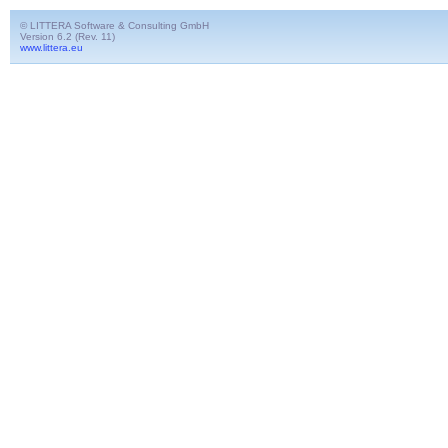
© LITTERA Software & Consulting GmbH
Version 6.2 (Rev. 11)
www.littera.eu