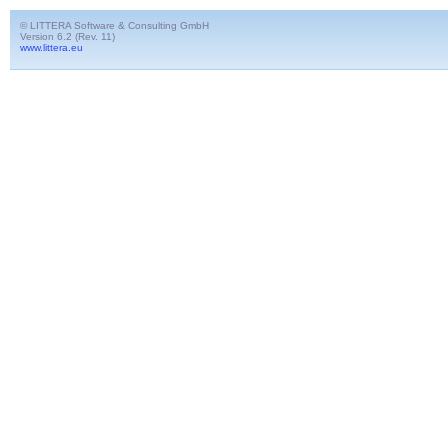
© LITTERA Software & Consulting GmbH
Version 6.2 (Rev. 11)
www.littera.eu