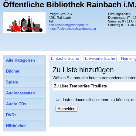
Öffentliche Bibliothek Rainbach i.M
Prager Straße 4
Öffnungszeiten :
4261 Rainbach
Donnerstag 17 - 1
Tel.
Samstag 9 - 11 Uh
oeb-rainbach@webopac.at
Sonntag 8 - 11.30 
https://oeb-rainbach.webopac.at
Einfache Suche
Erweiterte Suche
Neu eing
Alle Kategorien
Zu Liste hinzufügen
Bücher
Wählen Sie aus den bereits vorhandenen Listen
Spiele
Zu Liste
Temporäre Titelliste
Audiocassetten
Um Listen dauerhaft speichern zu können, me
Audio CDs
Anmelden
DVDs
Hörbücher